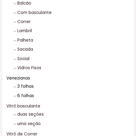
Balcão
o
Com basculante
r
Correr
:
Lambril
Palheta
Sacada
Social
Vidros Fixos
Venezianas
3 folhas
6 folhas
Vitrô basculante
duas seções
uma seção
Vitrô de Correr