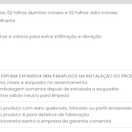
ixas, 02 folhas alumínio móveis e 02 folhas vidro móveis
ilhante
s e cantos para evitar infiltração e vibração
R ESPUMA EXPANSIVA NEM PARAFUSOS NA INSTALAÇÃO DO PR
umo, níveis e esquadro no assentamento
mbalagem somente depois de instalada a esquadria
ente sabão neutro para limpeza
o produto com vidro quebrado, trincado ou perfil amassado
o produto é para defeitos de fabricação
 incorreta isenta a empresa da garantia comercial