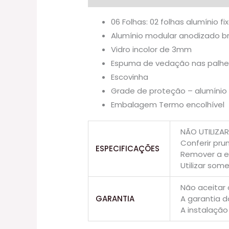
06 Folhas: 02 folhas alumínio f
Alumínio modular anodizado br
Vidro incolor de 3mm
Espuma de vedação nas palheta
Escovinha
Grade de proteção – alumínio
Embalagem Termo encolhível
NÃO UTILIZA
Conferir pr
ESPECIFICAÇÕES
Remover a e
Utilizar som
Não aceitar 
GARANTIA
A garantia d
A instalação