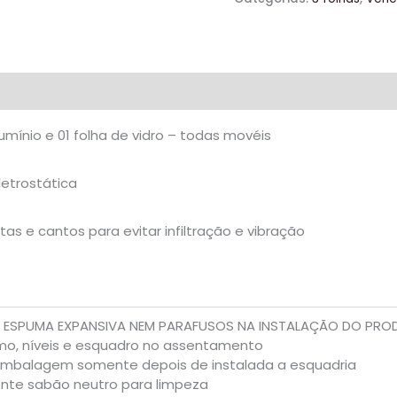
alumínio e 01 folha de vidro – todas movéis
letrostática
s e cantos para evitar infiltração e vibração
R ESPUMA EXPANSIVA NEM PARAFUSOS NA INSTALAÇÃO DO PR
umo, níveis e esquadro no assentamento
mbalagem somente depois de instalada a esquadria
ente sabão neutro para limpeza