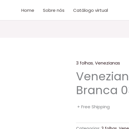
Home
Sobre nós
Catálogo virtual
3 folhas
,
Venezianas
Venezian
Branca 03
+ Free Shipping
Categorias:
3 folhas
,
Vene