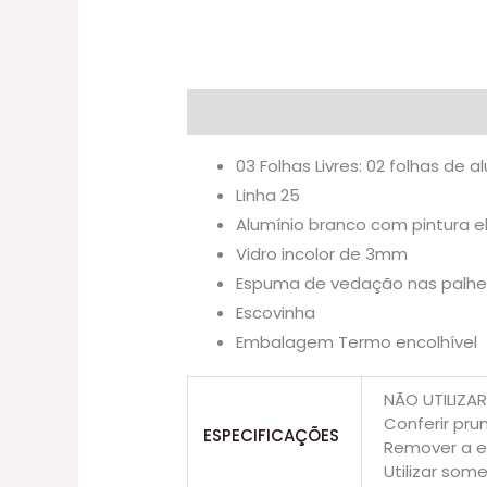
Descrição
Informação adicional
03 Folhas Livres: 02 folhas de 
Linha 25
Alumínio branco com pintura e
Vidro incolor de 3mm
Espuma de vedação nas palheta
Escovinha
Embalagem Termo encolhível
NÃO UTILIZA
Conferir pr
ESPECIFICAÇÕES
Remover a e
Utilizar som