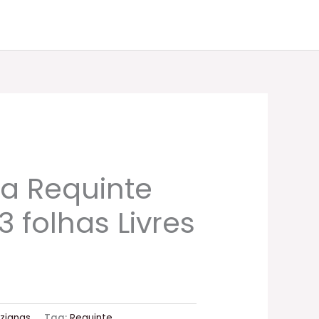
a Requinte
 folhas Livres
zianas
Tag:
Requinte