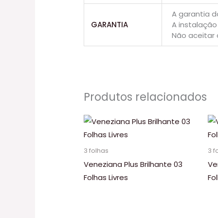
A garantia d
GARANTIA
A instalação
Não aceitar 
Produtos relacionados
3 folhas
3 f
Veneziana Plus Brilhante 03
Ve
Folhas Livres
Fo