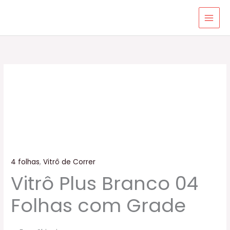
Ir
para
o
conteúdo
4 folhas
,
Vitrô de Correr
Vitrô Plus Branco 04
Folhas com Grade