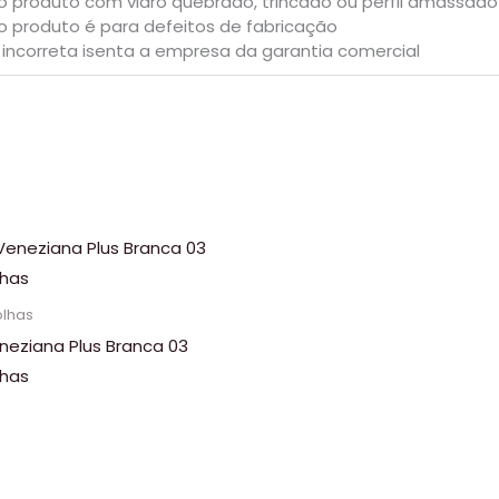
o produto com vidro quebrado, trincado ou perfil amassado
o produto é para defeitos de fabricação
 incorreta isenta a empresa da garantia comercial
olhas
neziana Plus Branca 03
lhas