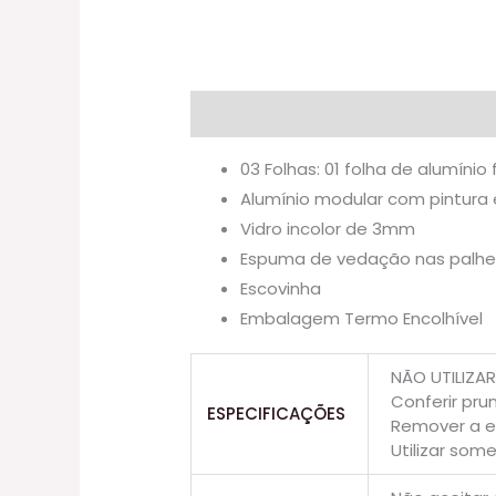
Descrição
Informação adicional
03 Folhas: 01 folha de alumínio 
Alumínio modular com pintura 
Vidro incolor de 3mm
Espuma de vedação nas palheta
Escovinha
Embalagem Termo Encolhível
NÃO UTILIZA
Conferir pr
ESPECIFICAÇÕES
Remover a e
Utilizar som