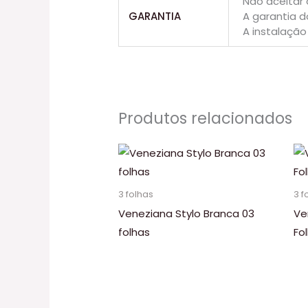
Não aceitar 
GARANTIA
A garantia d
A instalação
Produtos relacionados
3 folhas
3 f
Veneziana Stylo Branca 03
Ve
folhas
Fo