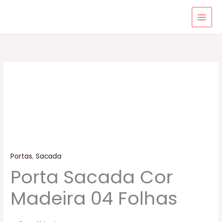
Ir
para
o
conteúdo
Portas
,
Sacada
Porta Sacada Cor
Madeira 04 Folhas