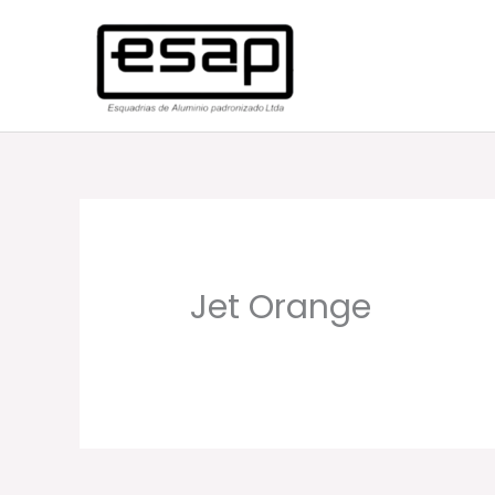
Ir
para
o
conteúdo
Jet Orange