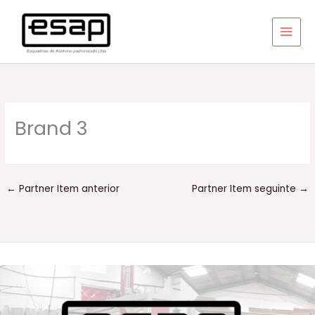
Ir
para
o
conteúdo
Brand 3
←
Partner Item anterior
Partner Item seguinte
→